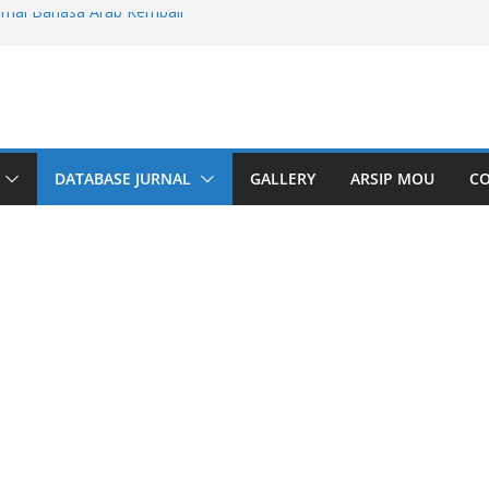
urnal Bahasa Arab Kembali
f Language Education
 UIN Malang
 of Arabic Education and Learning
s Publikasi Ilmiah, PPJKBA dan IMLA
ndampingan Jurnal dan Coaching Artikel di
DATABASE JURNAL
GALLERY
ARSIP MOU
C