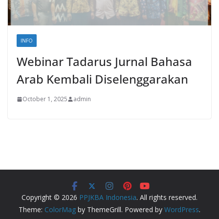
INFO
Webinar Tadarus Jurnal Bahasa
Arab Kembali Diselenggarakan
October 1, 2025
admin
Copyright © 2026
PPJKBA Indonesia
. All rights reserved.
Theme:
ColorMag
by ThemeGrill. Powered by
WordPress
.